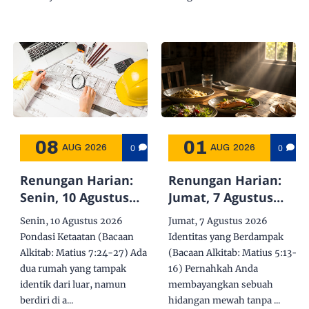
08
01
0
0
AUG
2026
AUG
2026
Renungan Harian:
Renungan Harian:
Senin, 10 Agustus
Jumat, 7 Agustus
2026 - Pondasi
2026 - Identitas yang
Senin, 10 Agustus 2026
Jumat, 7 Agustus 2026
Ketaatan
Berdampak
Pondasi Ketaatan (Bacaan
Identitas yang Berdampak
Alkitab:
Matius 7:24-27
) Ada
(Bacaan Alkitab:
Matius 5:13-
dua rumah yang tampak
16
) Pernahkah Anda
identik dari luar, namun
membayangkan sebuah
berdiri di a...
hidangan mewah tanpa ...