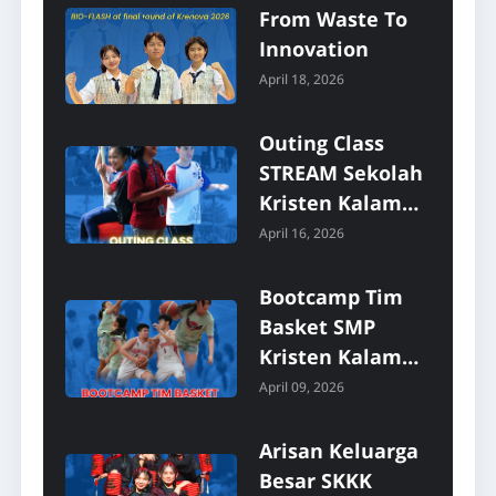
From Waste To
Innovation
April 18, 2026
Outing Class
STREAM Sekolah
Kristen Kalam
Kudus Surakarta
April 16, 2026
2026
Bootcamp Tim
Basket SMP
Kristen Kalam
Kudus Surakarta
April 09, 2026
Arisan Keluarga
Besar SKKK