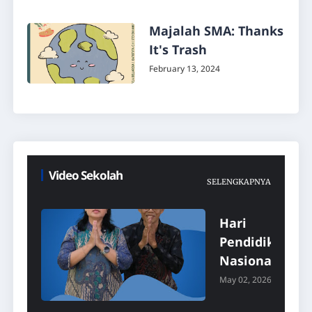
Majalah SMA: Thanks
It's Trash
February 13, 2024
Video Sekolah
SELENGKAPNYA
Hari
Pendidikan
Nasional
2026
May 02, 2026