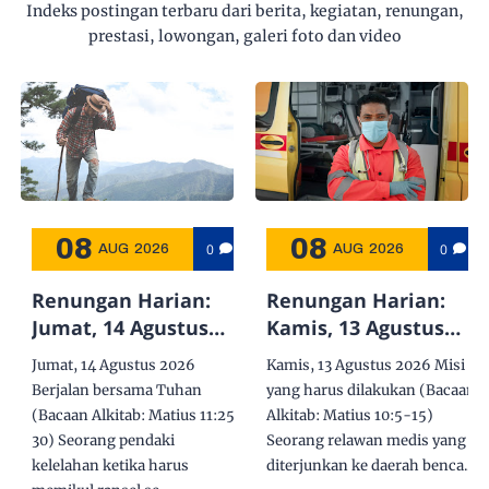
Indeks postingan terbaru dari berita, kegiatan, renungan,
prestasi, lowongan, galeri foto dan video
08
08
0
0
AUG
2026
AUG
2026
Renungan Harian:
Renungan Harian:
Jumat, 14 Agustus
Kamis, 13 Agustus
2026 - Berjalan
2026 - Misi yang
Jumat, 14 Agustus 2026
Kamis, 13 Agustus 2026 Misi
bersama Tuhan
Harus Dilakukan
Berjalan bersama Tuhan
yang harus dilakukan (Bacaan
(Bacaan Alkitab:
Matius 11:25-
Alkitab:
Matius 10:5-15
)
30
) Seorang pendaki
Seorang relawan medis yang
kelelahan ketika harus
diterjunkan ke daerah benca...