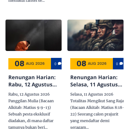
memikul ransel se...
08
08
0
0
AUG
2026
AUG
2026
Renungan Harian:
Renungan Harian:
Rabu, 12 Agustus
Selasa, 11 Agustus
2026 - Panggilan
2026 - Totalitas
Rabu, 12 Agustus 2026
Selasa, 11 Agustus 2026
Mulia
Mengikut Sang Raja
Panggilan Mulia (Bacaan
Totalitas Mengikut Sang Raja
Alkitab:
Matius 9:9-13
)
(Bacaan Alkitab:
Matius 8:18-
Sebuah pesta eksklusif
22
) Seorang calon prajurit
diadakan, di mana daftar
yang mendaftar demi
tamunya bukan beri...
seragam...