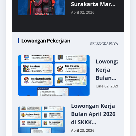
Surakarta Maret
2026
April 02, 2026
Lowongan Pekerjaan
SELENGKAPNYA
Lowongan
Kerja
Bulan
Juni 2026
June 02, 2026
di SKKK
Surakarta
Lowongan Kerja
Bulan April 2026
di SKKK
Surakarta
April 23, 2026