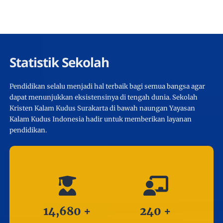
Statistik Sekolah
Pendidikan selalu menjadi hal terbaik bagi semua bangsa agar
dapat menunjukkan eksistensinya di tengah dunia. Sekolah
Kristen Kalam Kudus Surakarta di bawah naungan Yayasan
Kalam Kudus Indonesia hadir untuk memberikan layanan
pendidikan.
14,680
+
240
+