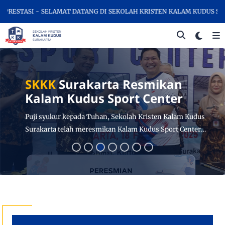
MAT DATANG DI SEKOLAH KRISTEN KALAM KUDUS SURAKARTA, SEKOLA
Peresmian
Gedung
Laboratorium SMA Kristen
Kalam Kudus Surakarta
SKKK Surakarta menggelar acara peresmian gedung
laboratorium SMA Kristen Kalam Kudus Sukoharjo.
Kegiatan Peresmian ini diselenggarakan pada hari Jumat,
14 Februari 2025 di SMA Kristen Kalam Kudus Sukoharjo.