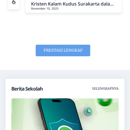
Kristen Kalam Kudus Surakarta dalam
November 10, 2025
Lomba MAPKRIST Tingkat Kecamatan
dan Kota
PRESTASI LENGKAP
Berita Sekolah
SELENGKAPNYA